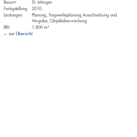
Architektur
Bauort:
St. Märgen
Fertigstellung:
2010
Tragwerksplanung
Leistungen:
Planung, Tragwerksplanung Ausschreibung und
Vergabe, Objektüberwachung
BRI:
1.800 m³
Einfamilienhäuser
← zur Übersicht
Neubau eines Einfamilienhauses