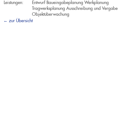
Architektur
Leistungen:
Entwurf Baueingabeplanung Werkplanung
Tragwerksplanung Ausschreibung und Vergabe
Tragwerksplanung
Objektüberwachung
← zur Übersicht
Einfamilienhäuser
Neubau eines Einfamilienhauses